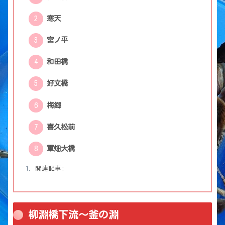
寒天
宮ノ平
和田橋
好文橋
梅郷
喜久松前
軍畑大橋
関連記事:
柳淵橋下流〜釜の淵