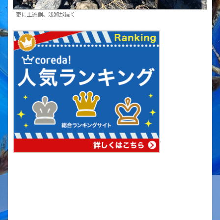
更に上流側。浅瀬が続く