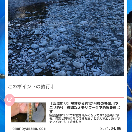
このポイントの釣行↓
【渓流釣り】解禁から約1か月後の多摩川で
エサ釣り 適切なオモリワークで釣果を伸ば
す
解禁当初に比べて比較的暖かくなってきた奥多摩と青
梅。気温と同時に魚の活性も高いと踏んでエサ釣りで
ヤマメ釣りしてきました！
omenoyamame.com
2021.04.06