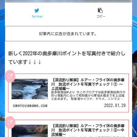
Twitter
コピー
記事内に広告が含まれています。
新しく2022年の奥多摩川ポイントを写真付きで紹介し
ています
↓↓↓
【渓流釣り解禁】ルアー・フライOKの奥多摩
川 放流ポイントを写真でチェック！① 〜
上流域編〜
奥多摩漁協HPより ※このブログでは奥多摩漁協発行の
釣り場案内に沿って昭和橋から軍畑大橋までを上流域
と定めます。 駐車場やイワナ、ヤマメ、ニジマスの
放流ポイントや日程は釣り場案内を参考にして下さ
omenoyamame.com
2022.01.29
い。
【渓流釣り解禁】ルアー・フライOKの奥多摩
川 放流ポイントを写真でチェック！②〜中
流域編〜