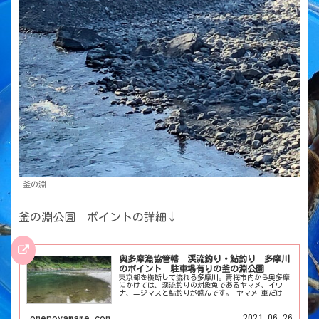
釜の淵
釜の淵公園 ポイントの詳細↓
奥多摩漁協管轄 渓流釣り・鮎釣り 多摩川
のポイント 駐車場有りの釜の淵公園
東京都を横断して流れる多摩川。青梅市内から奥多摩
にかけては、渓流釣りの対象魚であるヤマメ、イワ
ナ、ニジマスと鮎釣りが盛んです。 ヤマメ 車だけで
なく、JR青梅線からのアクセスも良いので、電車釣行
派にもオススメ！ 今回はそんな多摩川の釣りポイン
トのひとつ、釜の淵公園の釣りポイントを写真付きで
omenoyamame.com
2021.06.26