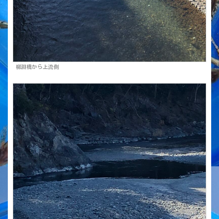
柳淵橋から上流側