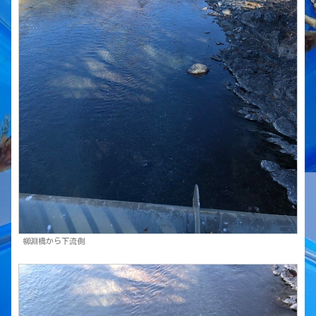
柳淵橋から下流側