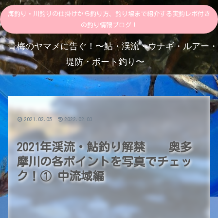
海釣り・川釣りの仕掛けから釣り方、釣り場まで紹介する実釣レポ付き
の釣り情報ブログ！
青梅のヤマメに告ぐ！〜鮎・渓流・ウナギ・ルアー・
堤防・ボート釣り〜
2021.02.05
2022.02.03
2021年渓流・鮎釣り解禁 奥多
摩川の各ポイントを写真でチェッ
ク！① 中流域編