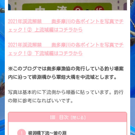
2021年渓流解禁 奥多摩川の各ポイントを写真でチ
ェック！② 上流域編はコチラから
2021年渓流解禁 奥多摩川の各ポイントを写真でチ
ェック！③ 下流域編はコチラから
※このブログでは奥多摩漁協の発行している釣り場案
内に沿って柳淵橋から軍畑大橋を中流域とします。
写真は基本的に下流側から順番に貼っています。釣行
の際に参考になればいいです。
目次
柳淵橋下流〜釜の淵