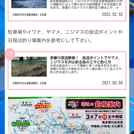
奥多摩漁協HPより このブログでは奥多摩漁協発行の釣
り場案内に沿って喜久松から柳淵橋までを中流域と定
めます。多摩川ではトラウト類を狙う際はエサ、ルア
ー、フライが楽しめます。 駐車場やイワナ、ヤマ
omenoyamame.com
2022.02.02
メ、ニジマスの放流ポイントや日程は釣り場案内を参
考にして下さい。 ポイントは上流方向から順序に並
べ
駐車場やイワナ、ヤマメ、ニジマスの放流ポイントや
日程は釣り場案内を参考にして下さい。
多摩川渓流解禁！ 放流ポイントでヤマメ、
ニジマスを沢山釣る為のエサと釣り方
今回は放流ポイントで簡単に多くの魚を釣るために、
多摩川や秋川で地元のオジサン達が使っているエサや
釣り方を紹介します。
omenoyamame.com
2021.03.03