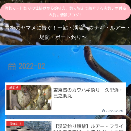
海釣り・川釣りの仕掛けから釣り方、釣り場まで紹介する実釣レポ付き
の釣り情報ブログ！
青梅のヤマメに告ぐ！〜鮎・渓流・ウナギ・ルアー・
堤防・ボート釣り〜
2022-02
船釣り
東京湾のカワハギ釣り 久里浜・
巳之助丸
2022.02.25
渓流釣り
【渓流釣り解禁】ルアー・フライ