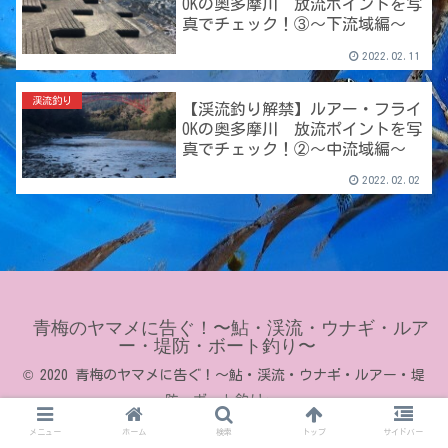
OKの奥多摩川 放流ポイントを写
真でチェック！③〜下流域編〜
2022.02.11
渓流釣り
【渓流釣り解禁】ルアー・フライ
OKの奥多摩川 放流ポイントを写
真でチェック！②〜中流域編〜
2022.02.02
青梅のヤマメに告ぐ！〜鮎・渓流・ウナギ・ルア
ー・堤防・ボート釣り〜
© 2020 青梅のヤマメに告ぐ！〜鮎・渓流・ウナギ・ルアー・堤
防・ボート釣り〜.
メニュー
ホーム
検索
トップ
サイドバー