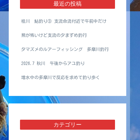
最近の投稿
桂川 鮎釣り③ 支流合流付近で午前中だけ
熊が怖いけど支流の夕まずめ釣行
夕マズメのルアーフィッシング 多摩川釣行
2026.7 秋川 午後からアユ釣り
増水中の多摩川で反応を求めて釣り歩く
カテゴリー