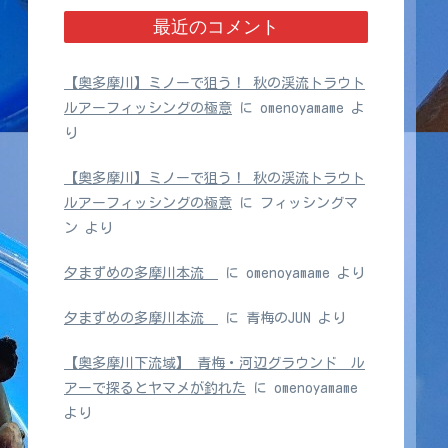
最近のコメント
【奥多摩川】ミノーで狙う！ 秋の渓流トラウト
ルアーフィッシングの極意
に
omenoyamame
よ
り
【奥多摩川】ミノーで狙う！ 秋の渓流トラウト
ルアーフィッシングの極意
に
フィッシングマ
ン
より
夕まずめの多摩川本流
に
omenoyamame
より
夕まずめの多摩川本流
に
青梅のJUN
より
【奥多摩川下流域】 青梅・河辺グラウンド ル
アーで探るとヤマメが釣れた
に
omenoyamame
より