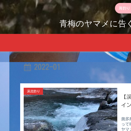
海釣り
青梅のヤマメに告
2022-01
渓流釣り
【
イ
奥多
って
ヤマ