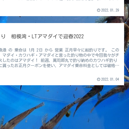
2022.01.29
り 相模湾・LTアマダイで迎春2022
漁港 の 乗合は 1月 2日 から 営業 正月早々に船釣りです。 この
、マダイ・カワハギ・アマダイと言った釣り物の中で今回我々がチ
スしたのはアマダイ！ 前週、萬司郎丸で釣り納めのカワハギ釣り
に貰ったお正月クーポンを使い、アマダイ乗合料金としては破格の
0円！
2022.01.04