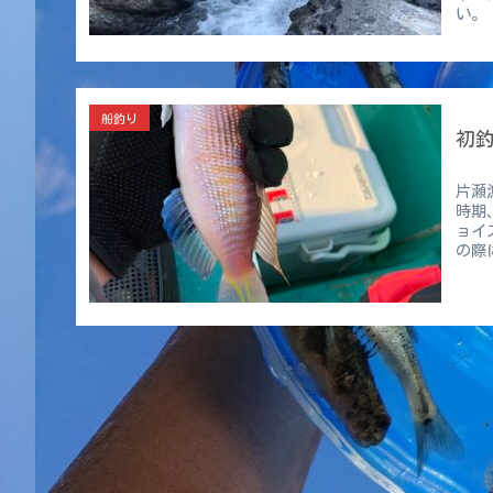
い。
船釣り
初釣
片瀬
時期
ョイ
の際
630