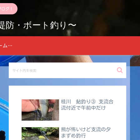
ブログ！
堤防・ボート釣り〜
お問い合わせフォーム 青梅のヤマメに告ぐ
桂川 鮎釣り③ 支流合
流付近で午前中だけ
熊が怖いけど支流の夕
まずめ釣行