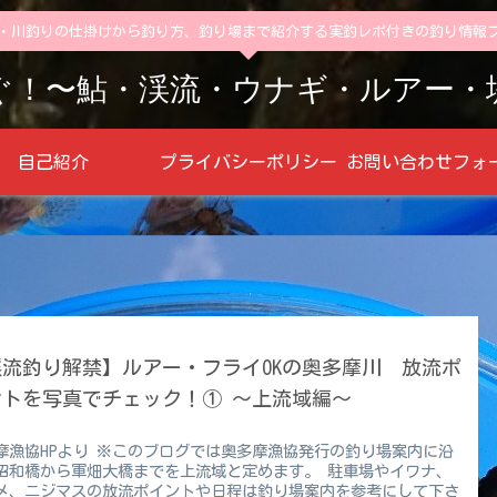
・川釣りの仕掛けから釣り方、釣り場まで紹介する実釣レポ付きの釣り情報
ぐ！〜鮎・渓流・ウナギ・ルアー・
自己紹介
プライバシーポリシー
渓流釣り解禁】ルアー・フライOKの奥多摩川 放流ポ
ントを写真でチェック！① 〜上流域編〜
摩漁協HPより ※このブログでは奥多摩漁協発行の釣り場案内に沿
昭和橋から軍畑大橋までを上流域と定めます。 駐車場やイワナ、
メ、ニジマスの放流ポイントや日程は釣り場案内を参考にして下さ