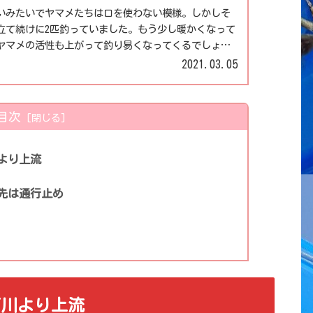
いみたいでヤマメたちは口を使わない模様。しかしそ
立て続けに2匹釣っていました。もう少し暖かくなって
ヤマメの活性も上がって釣り易くなってくるでしょ
トやバラしが多くてキャッチする事は難しかったです
2021.03.05
っているので、まだまだ楽しめます！
目次
より上流
先は通行止め
戸川より上流