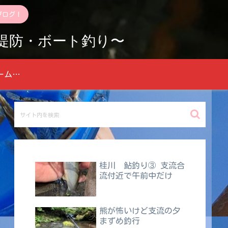
ブログ！
堤防・ボート釣り〜
お問い合わせフォーム 青梅のヤマメに告ぐ
桂川 鮎釣り③ 支流合
流付近で午前中だけ
熊が怖いけど支流の夕
まずめ釣行