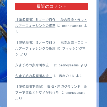
最近のコメント
【奥多摩川】ミノーで狙う！ 秋の渓流トラウト
ルアーフィッシングの極意
に
omenoyamame
よ
り
【奥多摩川】ミノーで狙う！ 秋の渓流トラウト
ルアーフィッシングの極意
に
フィッシングマ
ン
より
夕まずめの多摩川本流
に
omenoyamame
より
夕まずめの多摩川本流
に
青梅のJUN
より
【奥多摩川下流域】 青梅・河辺グラウンド ル
アーで探るとヤマメが釣れた
に
omenoyamame
より