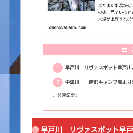
まだまだ水温が低
の後、見ていると
水温が上昇すれば
う！ショートバイ
omenoyamame.com
が魚はいっぱい残
早戸川 リヴァスポット早戸川
中津川 唐沢キャンプ場より
関連記事:
早戸川 リヴァスポット早