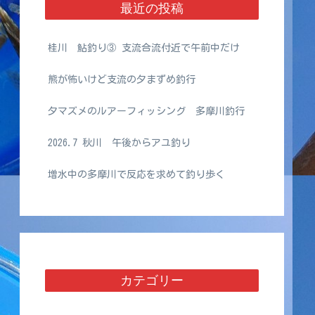
最近の投稿
桂川 鮎釣り③ 支流合流付近で午前中だけ
熊が怖いけど支流の夕まずめ釣行
夕マズメのルアーフィッシング 多摩川釣行
2026.7 秋川 午後からアユ釣り
増水中の多摩川で反応を求めて釣り歩く
カテゴリー