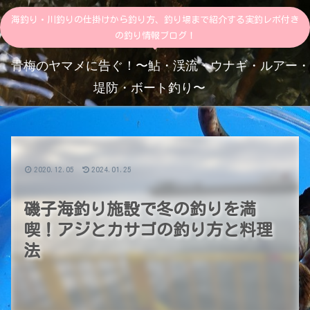
海釣り・川釣りの仕掛けから釣り方、釣り場まで紹介する実釣レポ付き
の釣り情報ブログ！
青梅のヤマメに告ぐ！〜鮎・渓流・ウナギ・ルアー・
堤防・ボート釣り〜
2020.12.05
2024.01.25
磯子海釣り施設で冬の釣りを満
喫！アジとカサゴの釣り方と料理
法