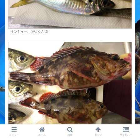
サンキュー、アジくん達
ありがとう、カサゴ
メニュー
ホーム
検索
トップ
サイドバー