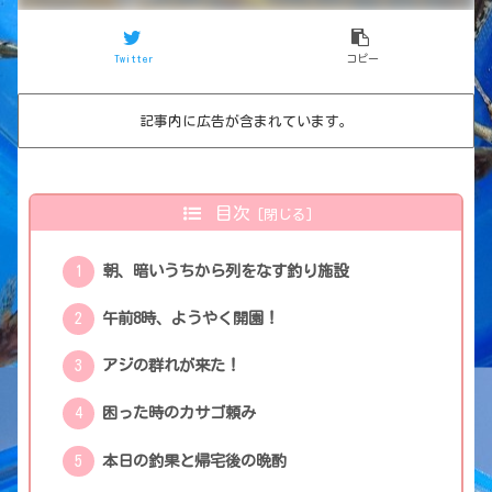
Twitter
コピー
記事内に広告が含まれています。
目次
朝、暗いうちから列をなす釣り施設
午前8時、ようやく開園！
アジの群れが来た！
困った時のカサゴ頼み
本日の釣果と帰宅後の晩酌