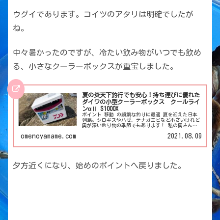
ウグイであります。コイツのアタリは明確でしたが
ね。
中々暑かったのですが、冷たい飲み物がいつでも飲め
る、小さなクーラーボックスが重宝しました。
夏の炎天下釣行でも安心！持ち運びに優れた
ダイワの小型クーラーボックス クールライ
ンαⅡ S1000X
ポイント 移動 の頻繁な釣りに最適 夏を迎えた日本
列島。シロギスやハゼ、テナガエビなど小さいけれど
奥が深い釣り物の季節でもあります！ 私の奥さんは
釣りを始めて一年、よく1人でシロギス狙いで砂浜へ
omenoyamame.com
2021.08.09
釣りに行くのですが、慣れるにつれて今まで使ってい
たクーラーボックスに不満が出ていた様で、新しいダ
イワのクーラーをいつの間にか購入。 クールライン
αⅡ…
夕方近くになり、始めのポイントへ戻りました。