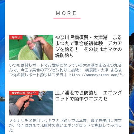
神奈川県横須賀・大津港 まる
海釣り
まつ丸で乗合船初体験 デカア
ジを釣る！ その後はオマケの
堤防釣り
いつもは貸しボートでお世話になっている大津港のまるまつ丸さ
んで、今回は乗合のアジビシ釣りに挑戦！ 横須賀・大津 まるま
つ丸の貸しボート釣りはコチラ↓ https://omenoyamame.com/?
p=2851 初めて の乗合船 私も奥さんも初めての乗合船。若干の緊
張が有りましたが受付時に初心者アピールすると、
江ノ浦港で堤防釣り エギング
関東周辺釣り場紹介
ロッドで簡単ウキフカセ
メジナやチヌを狙うウキフカセ釣りでは本来、磯竿を使用します
が、今回は敢えて凡庸性の高いエギングロッドで挑戦してみまし
た。