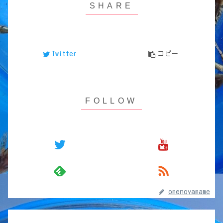
Twitter
コピー
omenoyamame