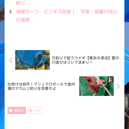
釣り
湘南サーフ ピンギス好釣！ 平塚・相模川河口
の海岸
穴釣りで狙うウナギ【東京の清流】夏の
川遊びはコレで決まり！
仕掛けは自作！マシュマロボールで遠州
灘のアカムツ釣りを攻略せよ
海釣り
ハゼ