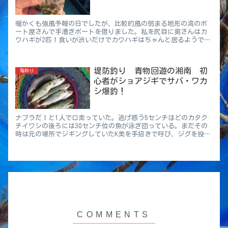
暖かくも強風予報の日でしたが、比較的風の弱まる地形の湾のボ
ート屋さんで手漕ぎボートを借りました。私を尻目に奥さんはカ
ワハギが2匹！食いが渋いだけでカワハギはちゃんと居るようで
す。
堤防釣り 青物回遊の湘南 初
海釣り
心者がショアジギでサバ・ワカ
シ爆釣！
ナブラだ！と1人で口走っていた。逃げ惑う5センチほどのカタク
チイワシの後ろには30センチ位の魚が泳ぎ回っている。まだその
時は元の場所でジギングしていたK美を手招きで呼び、ジグを投げ
させた。しかしすぐに群が離れたか、海は静かになってしまっ
た。私はあるアクシデントで指を怪我してしまったので車に戻り
応急処置をしてるとK美からライン。