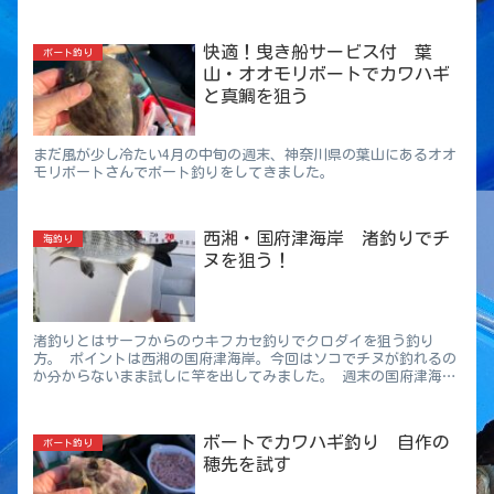
快適！曳き船サービス付 葉
ボート釣り
山・オオモリボートでカワハギ
と真鯛を狙う
まだ風が少し冷たい4月の中旬の週末、神奈川県の葉山にあるオオ
モリボートさんでボート釣りをしてきました。
西湘・国府津海岸 渚釣りでチ
海釣り
ヌを狙う！
渚釣りとはサーフからのウキフカセ釣りでクロダイを狙う釣り
方。 ポイントは西湘の国府津海岸。今回はソコでチヌが釣れるの
か分からないまま試しに竿を出してみました。 週末の国府津海岸
に昼の 12 時からイン！ 現地に着いたのは正午。この頃にはショ
アジギングで青物を狙う人達も大分撤収したようで、海岸にも空
きがあり一安心
ボートでカワハギ釣り 自作の
ボート釣り
穂先を試す