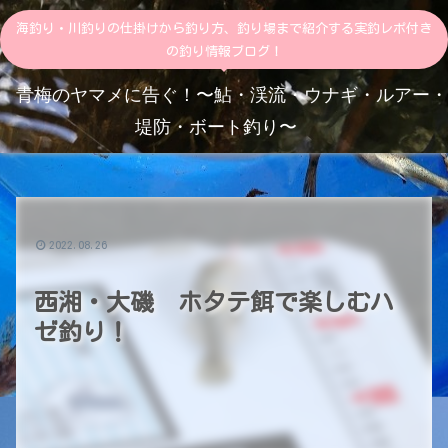
海釣り・川釣りの仕掛けから釣り方、釣り場まで紹介する実釣レポ付き
の釣り情報ブログ！
青梅のヤマメに告ぐ！〜鮎・渓流・ウナギ・ルアー・
堤防・ボート釣り〜
2022.08.26
西湘・大磯 ホタテ餌で楽しむハ
ゼ釣り！