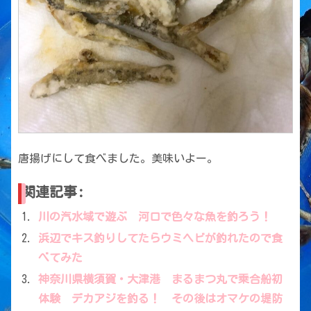
唐揚げにして食べました。美味いよー。
関連記事:
川の汽水域で遊ぶ 河口で色々な魚を釣ろう！
浜辺でキス釣りしてたらウミヘビが釣れたので食
べてみた
神奈川県横須賀・大津港 まるまつ丸で乗合船初
体験 デカアジを釣る！ その後はオマケの堤防