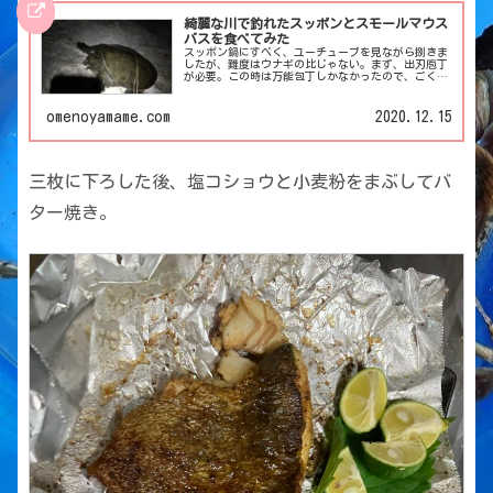
綺麗な川で釣れたスッポンとスモールマウス
バスを食べてみた
スッポン鍋にすべく、ユーチューブを見ながら捌きま
したが、難度はウナギの比じゃない。まず、出刃庖丁
が必要。この時は万能包丁しかなかったので、ごく控
えめに表現して相当苦労しました。骨が太くて歯が立
たなかったけど、時間をかけて何とか、、因みに今回
生き血は遠慮しました。
omenoyamame.com
2020.12.15
三枚に下ろした後、塩コショウと小麦粉をまぶしてバ
ター焼き。