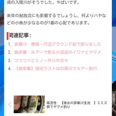
県の入間川がそうでした。やばいです。
来年の鮎放流にも影響するでしょうし、何よりハヤな
どの小魚が少なるのが1番の心配であります。
関連記事:
多摩川 青梅・河辺グラウンド前で釣りをした
奥多摩 ルアーで釣る小渓流のイワナとヤマメ
コツコツとミノー作りの日々
【奥多摩】渓流ラストは日原川でルアー釣行
高活性 【増水の多摩川支流 】ミミズ
餌でヤマメ釣り