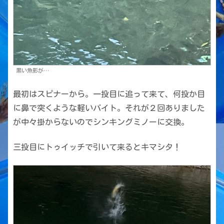
黒い魚影が…
最初はスピナーから。一投目に追って来て、何投か目
に鼻で突くような軽いバイト。それが２回ありました
が中々掛からないのでシンキングミノーに交換。
三投目にトゥイッチで引いて来るとキマシタ！