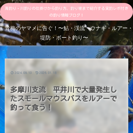
海釣り・川釣りの仕掛けから釣り方、釣り場まで紹介する実釣レポ付き
の釣り情報ブログ！
青梅のヤマメに告ぐ！〜鮎・渓流・ウナギ・ルアー・
堤防・ボート釣り〜
2024.09.13
2026.01.18
多摩川支流 平井川で大量発生し
たスモールマウスバスをルアーで
釣って食う！