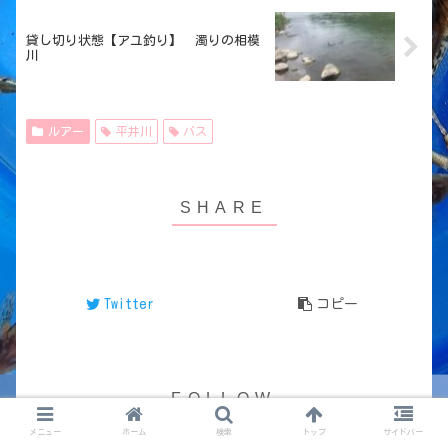
貸し切り状態【アユ釣り】 濁りの相模
川
ルアー
平井川
バス
Twitter
コピー
メニュー
ホーム
検索
トップ
サイドバー