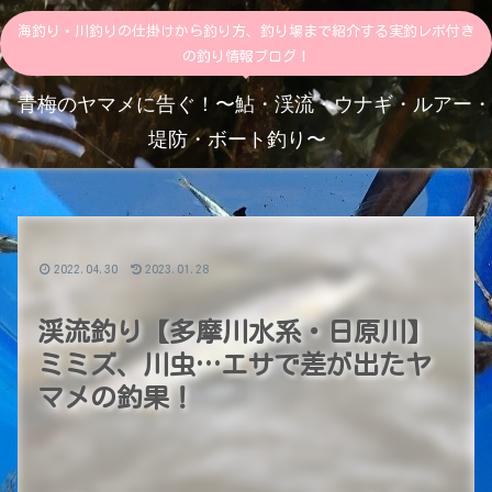
海釣り・川釣りの仕掛けから釣り方、釣り場まで紹介する実釣レポ付き
の釣り情報ブログ！
青梅のヤマメに告ぐ！〜鮎・渓流・ウナギ・ルアー・
堤防・ボート釣り〜
2022.04.30
2023.01.28
渓流釣り【多摩川水系・日原川】
ミミズ、川虫…エサで差が出たヤ
マメの釣果！