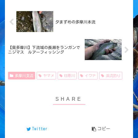
夕まずめの多摩川本流
【奥多摩川】下流域の長瀬をランガンで
ニジマス ルアーフィッシング
多摩川支流
ヤマメ
日原川
イワナ
渓流釣り
Twitter
コピー