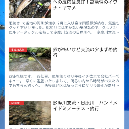
への反応は良好！高活性のイワ
ナ・ヤマメ
雨続き で各地の河川が増水 9月に入り空は雨模様が続き、気温も
グッと下がりました。鮎釣りには向かない気候なので、久しぶり
にルアータックルを持って多摩川支流の日原川へ。 多摩川本流は
もちろん、この日原川もいつもより水が多い。毎年シーズン終盤
はこの様な川の状態になる事が多いですね。 濁りは笹濁りで釣れ
る雰囲気。
熊が怖いけど支流の夕まずめ釣
多摩川支流
行
お疲れ様です。 お仕事、現場無くなり午後イチ位まで会社バーベ
キュー。 早くに退勤いたしまして、明るい内から時間が出来たの
でもちろん釣りへ。 西多摩地区は昼っころにゲリラ豪雨がありま
して、多摩川本流を覗くと土茶濁り。 この時点で支流に行く事
に...
多摩川支流・日原川 ハンドメ
渓流釣り
イドミノーテスト釣行