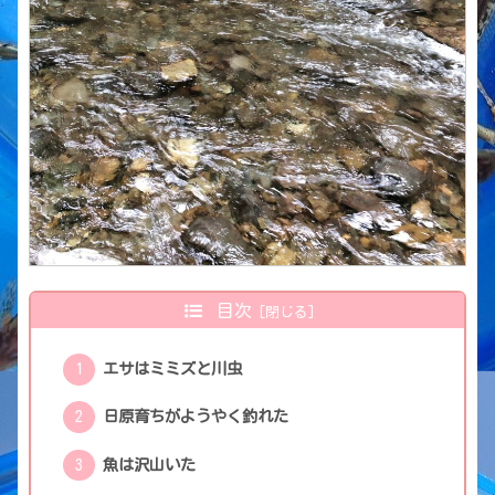
目次
エサはミミズと川虫
日原育ちがようやく釣れた
魚は沢山いた