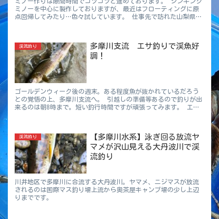
ミノー作りは隙間時間でコツコツと進めております。 シンキング
ミノーを中心に製作しておりますが、最近はフローティングに原
点回帰してみたり…色々試しています。 仕事先で訪れた山梨県の
川で試してみたりもして、綺麗なイワナが釣れました。 んで、週
末...
多摩川支流 エサ釣りで渓魚好
渓流釣り
調！
ゴールデンウィーク後の週末。ある程度魚が抜かれているだろう
との覚悟の上、多摩川支流へ。 引越しの準備等あるので釣りが出
来るのは朝8時まで。短い釣行時間ですが頑張ってみます。 エサ
捕りから開始 どうやら今日は放流日の様で、早朝から道中に釣り
人...
【多摩川水系】泳ぎ回る放流ヤ
渓流釣り
マメが沢山見える大丹波川で渓
流釣り
川井地区で多摩川に合流する大丹波川。ヤマメ、ニジマスが放流
されるのは国際マス釣り場上流から奥茶屋キャンプ場の少し上辺
りまでです。