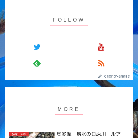
omenoyamame
奥多摩 増水の日原川 ルアー
多摩川支流